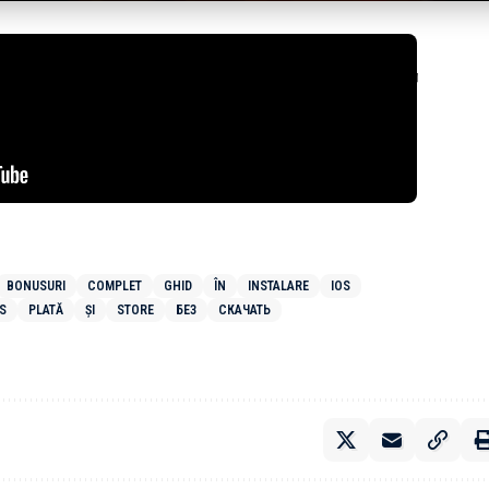
 TIMES | REPUBLIC OF
e ce 1xbet nu este
 App Store în Moldova
BONUSURI
COMPLET
GHID
ÎN
INSTALARE
IOS
S
PLATĂ
ȘI
STORE
БЕЗ
СКАЧАТЬ