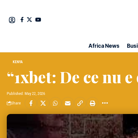
Africa News
Bus
KENYA
“1xbet: De ce nu e
Published: May 22, 2026
Share