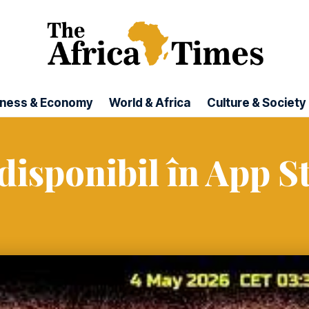
iness & Economy
World & Africa
Culture & Society
 disponibil în App 