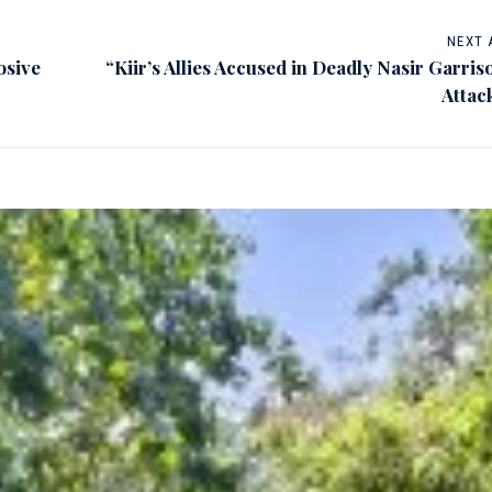
NEXT 
osive
“Kiir’s Allies Accused in Deadly Nasir Garris
Attac