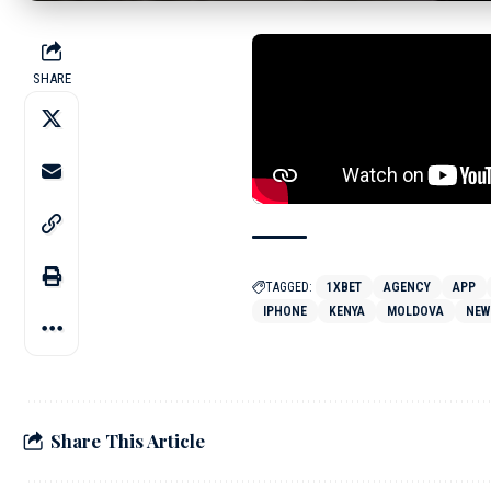
THE AFRICA
SHARE
MOLDOVA — D
disponibil în
TAGGED:
1XBET
AGENCY
APP
IPHONE
KENYA
MOLDOVA
NEW
Share This Article