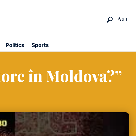
Aa
Politics
Sports
Store în Moldova?”