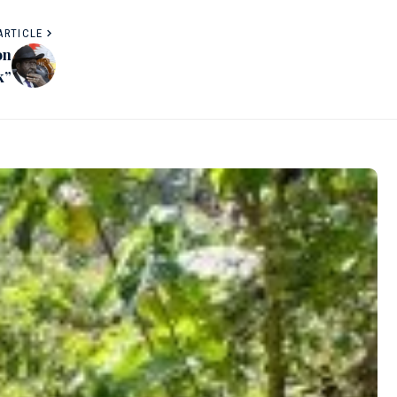
ARTICLE
on
k”